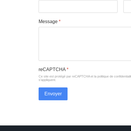
Message
*
reCAPTCHA
*
Ce site est protégé par reCAPTCHA et la politique de confidential
s'appliquent.
Envoyer