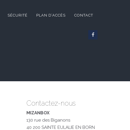
SÉCURITÉ
PLAN D’ACCÈS
CONTACT
Contactez-nous
MIZANBOX
130 rue des Biganons
40 200 SAINTE EULALIE EN BORN