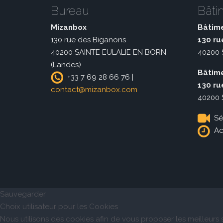
Bureau
Bâti
Mizanbox
Bâtime
130 rue des Biganons
130 ru
40200 SAINTE EULALIE EN BORN
40200 S
(Landes)
Bâtime
+33 7 69 28 66 76 |
130 ru
contact@mizanbox.com
40200 S
Séc
Acc
Sauvegarder
Choix utilisateur pour les Cookies
Nous utilisons des cookies afin de vous proposer les meilleurs s