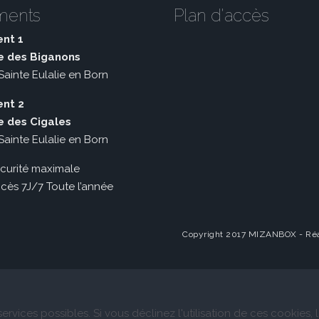
ments
Plan d'accès
nt 1
e des Biganons
ainte Eulalie en Born
nt 2
e des Cigales
ainte Eulalie en Born
urité maximale
ès 7J/7 Toute l’année
Copyright 2017 MIZANBOX - Réa
ervices possibles. Si vous déclinez l'utilisation de ces cookies,