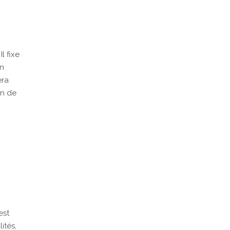
l fixe
on
era
on de
est
ités,