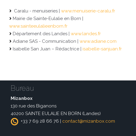
Caralu - menuiseries |
www.menuiserie-caralu.fr
Mairie de Sainte-Eulalie en Born |
www.sainteeulalieenborn.fr
Département des Landes |
www.landes.fr
Adiane SAS - Communication |
www.adiane.com
Isabelle San Juan – Rédactrice |
isabelle-sanjuan.fr
Bureau
Mizanbox
130 rue des Biganons
40200 SAINTE EULALIE EN BORN (Landes)
+33 7 69 28 66 76 |
contact@mizanbox.com